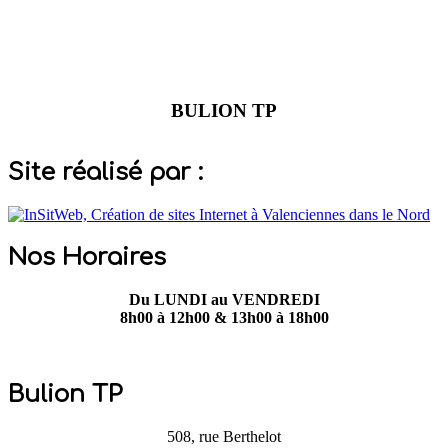
BULION TP
Vous propose ses services :
Site réalisé par :
Terrassement et aménagement extérieur. Viabilisation maison.
Pavage, dallage, clôture, terrasse, installation portail. Pose de citerne
de récupération d'eau pluviale. Location de matériel avec chauffeur.
Pour toute demande de devis gratuit, n'hésitez à nous contacter
Nos Horaires
!
Du LUNDI au VENDREDI
8h00 à 12h00 & 13h00 à 18h00
Bulion TP
508, rue Berthelot