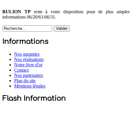
BULION TP
reste à votre disposition pour de plus amples
informations 06/20/61/66/31.
AdmirorGallery 4.5.0
, author/s
Vasiljevski
&
Kekeljevic
.
Informations
Nos garanties
Nos réalisations
Notre livre d'or
Contact
Nos partenaires
Plan du site
Mentions légales
Flash Information